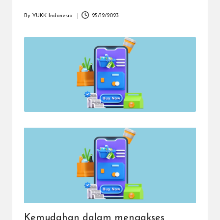
dapat
menerima
By
YUKK Indonesia
25/12/2023
Posted
berbagai
by
metode
pembayaran
dan
mengirim
dana
ke
berbagai
tujuan
dengan
lebih
cepat,
lebih
mudah,
dan
lebih
aman.
Kemudahan dalam mengakses