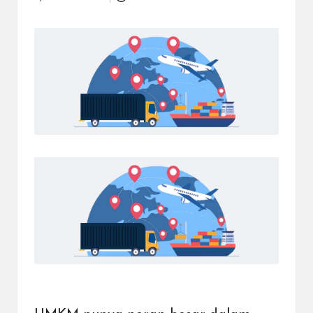
Posted
dapat
by
menerima
berbagai
metode
pembayaran
dan
mengirim
dana
ke
berbagai
tujuan
dengan
lebih
cepat,
lebih
mudah,
dan
lebih
aman.