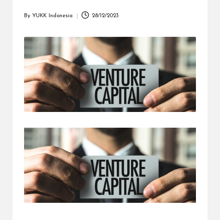
dapat
menerima
By
YUKK Indonesia
28/12/2023
Posted
berbagai
by
metode
pembayaran
dan
mengirim
dana
ke
berbagai
tujuan
dengan
lebih
cepat,
lebih
mudah,
dan
lebih
aman.