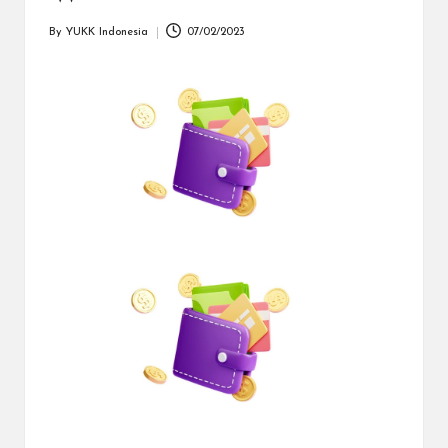
dapat
menerima
By
YUKK Indonesia
07/02/2023
Posted
berbagai
by
metode
pembayaran
dan
mengirim
dana
ke
berbagai
tujuan
dengan
lebih
cepat,
lebih
mudah,
dan
lebih
aman.