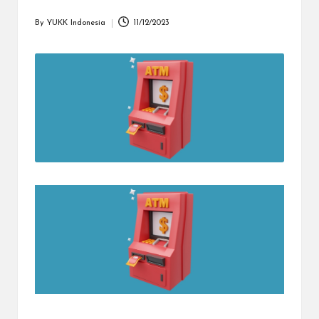
dapat
menerima
By
YUKK Indonesia
11/12/2023
Posted
berbagai
by
metode
pembayaran
dan
mengirim
dana
ke
berbagai
tujuan
dengan
lebih
cepat,
lebih
mudah,
dan
lebih
aman.