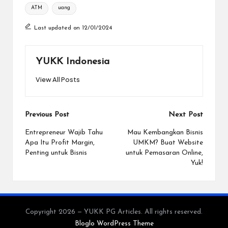
Tags:
ATM
uang
Last updated on 12/01/2024
YUKK Indonesia
View All Posts
Post
Previous Post
Next Post
navigation
Entrepreneur Wajib Tahu
Mau Kembangkan Bisnis
Apa Itu Profit Margin,
UMKM? Buat Website
Penting untuk Bisnis
untuk Pemasaran Online,
Yuk!
Copyright 2026 — YUKK PG Articles. All rights reserved.
Bloglo WordPress Theme