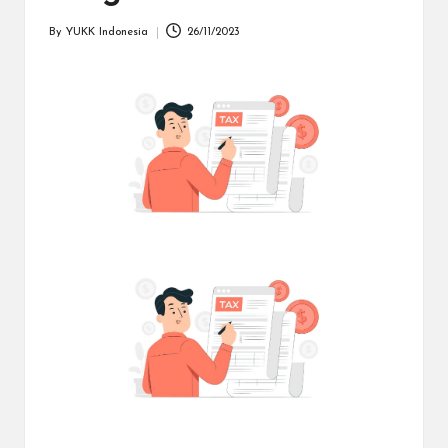
dapat
menerima
By
YUKK Indonesia
26/11/2023
Posted
berbagai
by
metode
pembayaran
dan
mengirim
dana
ke
berbagai
tujuan
dengan
lebih
cepat,
lebih
mudah,
dan
lebih
aman.