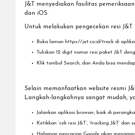
J&T menyediakan fasilitas pemeriksaan 
dan iOS.
Untuk melakukan pengecekan resi J&T E
Buka laman
https://jet.co.id/track
di aplika
Tuliskan 12 digit nomor resi paket J&T de
Klik tombol Search, dan Anda bisa mendapa
Selain memanfaatkan website resmi J&
Langkah-langkahnya sangat mudah, ya
Jalankan aplikasi browser, baik di peran
Ketikkan ‘cek resi J&T’, ‘tracking J&T’ da
Halaman pencarian Google akan menampilk