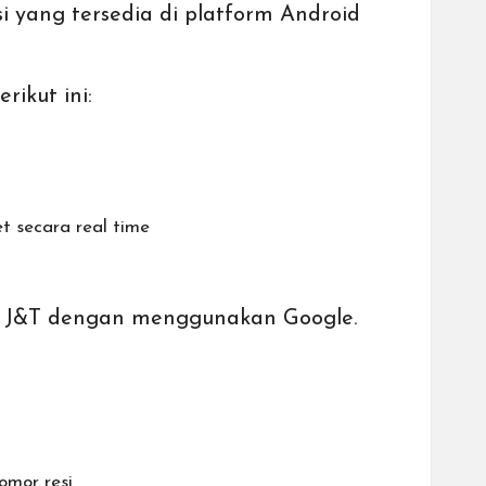
i yang tersedia di platform Android
rikut ini:
t secara real time
ket J&T dengan menggunakan Google.
omor resi