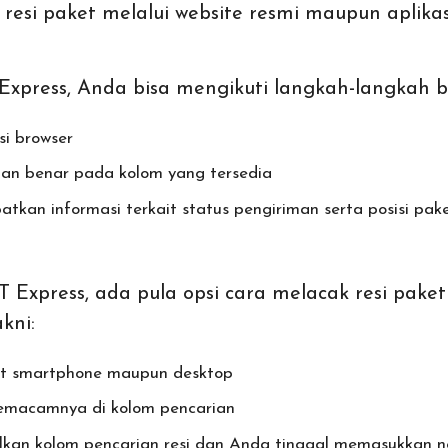
resi paket melalui website resmi maupun aplikas
xpress, Anda bisa mengikuti langkah-langkah be
si browser
ngan benar pada kolom yang tersedia
tkan informasi terkait status pengiriman serta posisi pake
T Express, ada pula opsi cara melacak resi pa
kni:
gkat smartphone maupun desktop
n semacamnya di kolom pencarian
an kolom pencarian resi dan Anda tinggal memasukkan n