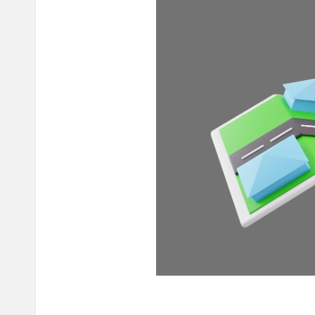
cepat,
lebih
mudah,
dan
lebih
aman.