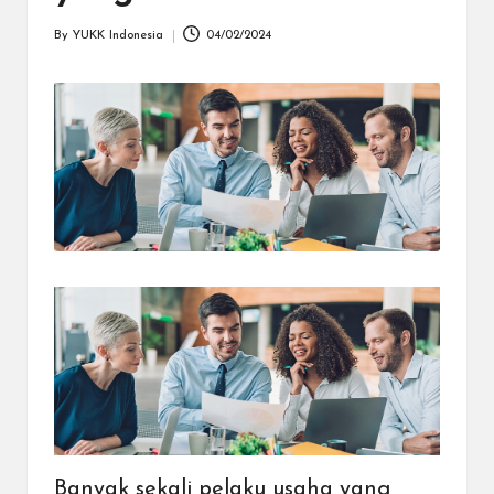
dapat
menerima
By
YUKK Indonesia
04/02/2024
Posted
berbagai
by
metode
pembayaran
dan
mengirim
dana
ke
berbagai
tujuan
dengan
lebih
cepat,
lebih
mudah,
dan
lebih
aman.
Banyak sekali pelaku usaha yang