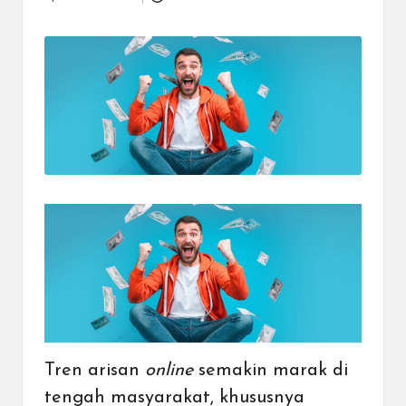
Posted
dapat
by
menerima
berbagai
metode
pembayaran
dan
mengirim
dana
ke
berbagai
tujuan
dengan
lebih
cepat,
lebih
mudah,
dan
lebih
aman.
Tren arisan
online
semakin marak di
tengah masyarakat, khususnya