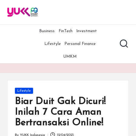
Y
YUKK
Skip
Payment
to
U
Gateway
content
adalah
Business
FinTech
Investment
K
salah
K
satu
Lifestyle
Personal Finance
payment
P
gateway
UMKM
terbaik,
G
termurah,
A
dan
teraman
rt
di
Posted
Lifestyle
Indonesia.
ic
in
Biar Duit Gak Dicuri!
Bersama
le
YUKK
Inilah 7 Cara Aman
Payment
s
Bertransaksi Online!
Gateway,
bisnis
Anda
By
YUKK Indonesia
12/04/2023