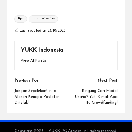
Tags:
tips
transaksi online
Last updated on 23/10/2023
YUKK Indonesia
View All Posts
Post
Previous Post
Next Post
navigation
Jangan Sepelekan! Ini 6
Bingung Cari Modal
Alasan Kenapa Paylater
Usaha? Yuk, Kenali Apa
Ditolak!
Itu Crowdfunding!
Copyright 2026 — YUKK PG Articles. All rights reserved.