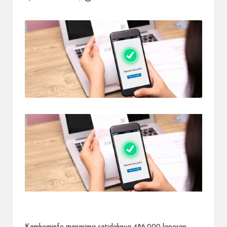
Posted
dapat
by
menerima
berbagai
metode
pembayaran
dan
mengirim
dana
ke
berbagai
tujuan
dengan
lebih
cepat,
lebih
mudah,
dan
lebih
aman.
Kemkominfo menerima setidaknya
486.000 laporan