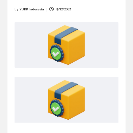
dapat
menerima
By
YUKK Indonesia
19/12/2023
Posted
berbagai
by
metode
pembayaran
dan
mengirim
dana
ke
berbagai
tujuan
dengan
lebih
cepat,
lebih
mudah,
dan
lebih
aman.