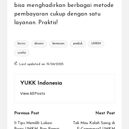
bisa menghadirkan berbagai metode
pembayaran cukup dengan satu
layanan. Praktis!
Tags:
bisnis
desain
kemasan
produk
UMKM
usaha
Last updated on 15/04/2025
YUKK Indonesia
View All Posts
Post
Previous Post
Next Post
navigation
11 Tips Memilih Lokasi
Tak Mau Kalah Saing di
Bisnis UMKM, Biar Ramai
E-Commerce? UMKM