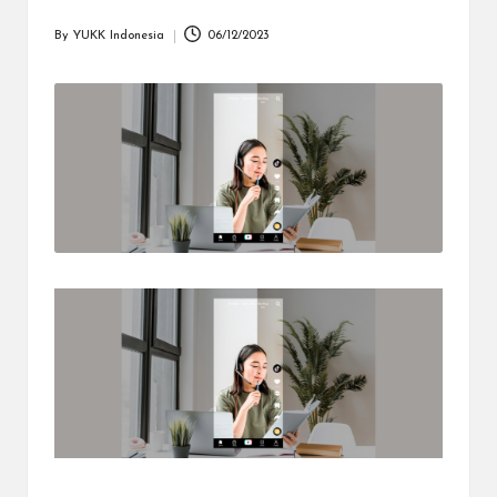
dapat
menerima
By
YUKK Indonesia
06/12/2023
Posted
berbagai
by
metode
pembayaran
dan
mengirim
dana
ke
berbagai
tujuan
dengan
lebih
cepat,
lebih
mudah,
dan
lebih
aman.