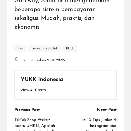
Gateway
, Anda bisa menghadirkan
beberapa sistem pembayaran
sekaligus. Mudah, praktis, dan
ekonomis.
Tags:
live
pemasaran digital
tiktok
Last updated on 21/05/2025
YUKK Indonesia
View All Posts
Post
Previous Post
Next Post
navigation
TikTok Shop Efektif
Ini 10 Tips Jualan di
Bantu UMKM, Apakah
Instagram Biar