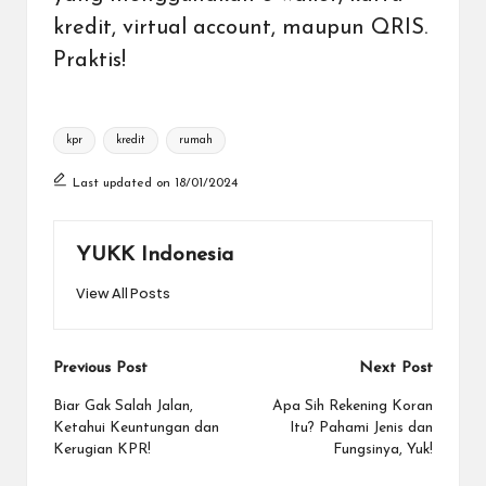
kredit
,
virtual account
, maupun
QRIS
.
Praktis!
Tags:
kpr
kredit
rumah
Last updated on 18/01/2024
YUKK Indonesia
View All Posts
Post
Previous Post
Next Post
navigation
Biar Gak Salah Jalan,
Apa Sih Rekening Koran
Ketahui Keuntungan dan
Itu? Pahami Jenis dan
Kerugian KPR!
Fungsinya, Yuk!