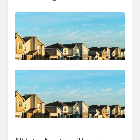
Posted
dapat
by
menerima
berbagai
metode
pembayaran
dan
mengirim
dana
ke
berbagai
tujuan
dengan
lebih
cepat,
lebih
mudah,
dan
lebih
aman.