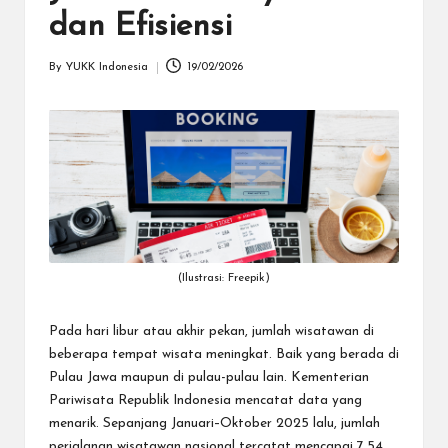
dapat
dan Efisiensi
menerima
berbagai
By
YUKK Indonesia
19/02/2026
metode
Posted
pembayaran
by
dan
mengirim
dana
ke
berbagai
tujuan
dengan
lebih
(Ilustrasi: Freepik)
cepat,
lebih
mudah,
Pada hari libur atau akhir pekan, jumlah wisatawan di
dan
beberapa tempat wisata meningkat. Baik yang berada di
lebih
Pulau Jawa maupun di pulau-pulau lain.
Kementerian
aman.
Pariwisata Republik Indonesia
mencatat data yang
menarik. Sepanjang Januari–Oktober 2025 lalu, jumlah
perjalanan wisatawan nasional tercatat mencapai 7,54