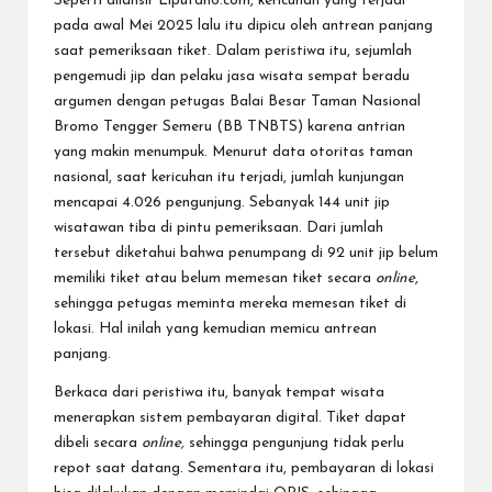
Seperti dilansir
Liputan6.com
, kericuhan yang terjadi
pada awal Mei 2025 lalu itu dipicu oleh antrean panjang
saat pemeriksaan tiket. Dalam peristiwa itu, sejumlah
pengemudi jip dan pelaku jasa wisata sempat beradu
argumen dengan petugas Balai Besar Taman Nasional
Bromo Tengger Semeru (BB TNBTS) karena antrian
yang makin menumpuk. Menurut data otoritas taman
nasional, saat kericuhan itu terjadi, jumlah kunjungan
mencapai 4.026 pengunjung. Sebanyak 144 unit jip
wisatawan tiba di pintu pemeriksaan. Dari jumlah
tersebut diketahui bahwa penumpang di 92 unit jip belum
memiliki tiket atau belum memesan tiket secara
online
,
sehingga petugas meminta mereka memesan tiket di
lokasi. Hal inilah yang kemudian memicu antrean
panjang.
Berkaca dari peristiwa itu, banyak tempat wisata
menerapkan sistem pembayaran digital. Tiket dapat
dibeli secara
online,
sehingga pengunjung tidak perlu
repot saat datang. Sementara itu, pembayaran di lokasi