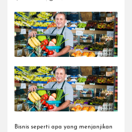
Posted
dapat
by
menerima
berbagai
metode
pembayaran
dan
mengirim
dana
ke
berbagai
tujuan
dengan
lebih
cepat,
lebih
mudah,
dan
lebih
aman.
Bisnis seperti apa yang menjanjikan