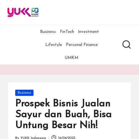
Y
YUKK
Skip
Payment
to
U
Gateway
content
adalah
Business
FinTech
Investment
K
salah
K
satu
Lifestyle
Personal Finance
payment
P
gateway
UMKM
terbaik,
G
termurah,
A
dan
teraman
rt
di
Posted
Business
Indonesia.
ic
in
Prospek Bisnis Jualan
Bersama
le
YUKK
Sayur dan Buah, Bisa
Payment
s
Untung Besar Nih!
Gateway,
bisnis
Anda
By
YUKK Indonesia
16/09/2023