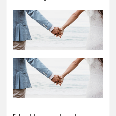
Posted
dapat
by
menerima
berbagai
metode
pembayaran
dan
mengirim
dana
ke
berbagai
tujuan
dengan
lebih
cepat,
lebih
mudah,
dan
lebih
aman.