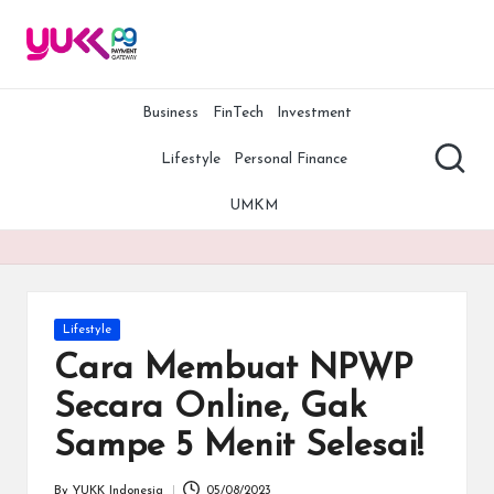
Y
YUKK
Skip
Payment
to
U
Gateway
content
adalah
Business
FinTech
Investment
K
salah
K
satu
Lifestyle
Personal Finance
payment
P
gateway
UMKM
terbaik,
G
termurah,
A
dan
teraman
rt
di
Posted
Lifestyle
Indonesia.
ic
in
Cara Membuat NPWP
Bersama
le
YUKK
Secara Online, Gak
Payment
s
Sampe 5 Menit Selesai!
Gateway,
bisnis
Anda
By
YUKK Indonesia
05/08/2023