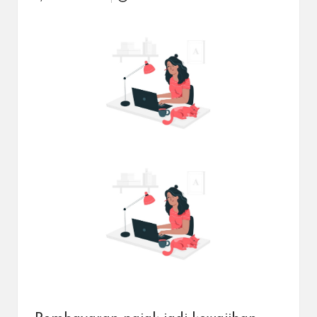
Posted
dapat
by
menerima
berbagai
metode
pembayaran
dan
mengirim
dana
ke
berbagai
tujuan
dengan
lebih
cepat,
lebih
mudah,
dan
lebih
aman.