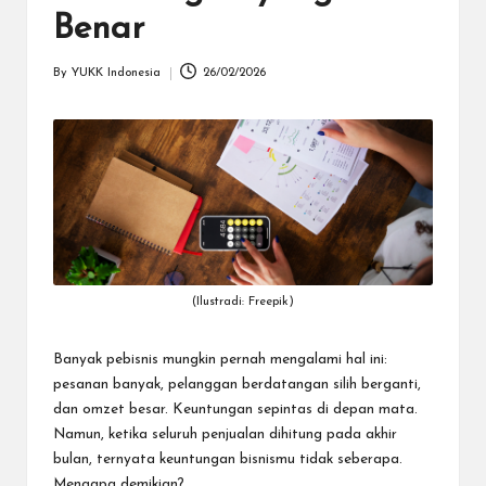
dapat
Benar
menerima
berbagai
By
YUKK Indonesia
26/02/2026
metode
Posted
pembayaran
by
dan
mengirim
dana
ke
berbagai
tujuan
dengan
lebih
(Ilustradi: Freepik)
cepat,
lebih
mudah,
Banyak pebisnis mungkin pernah mengalami hal ini:
dan
pesanan banyak, pelanggan berdatangan silih berganti,
lebih
dan omzet besar. Keuntungan sepintas di depan mata.
aman.
Namun, ketika seluruh penjualan dihitung pada akhir
bulan, ternyata keuntungan bisnismu tidak seberapa.
Mengapa demikian?