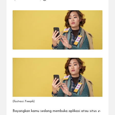
Posted
dapat
by
menerima
berbagai
metode
pembayaran
dan
mengirim
dana
ke
berbagai
tujuan
dengan
lebih
cepat,
lebih
mudah,
dan
lebih
aman.
(Ilustrasi: Freepik)
Bayangkan kamu sedang membuka aplikasi atau situs
e-