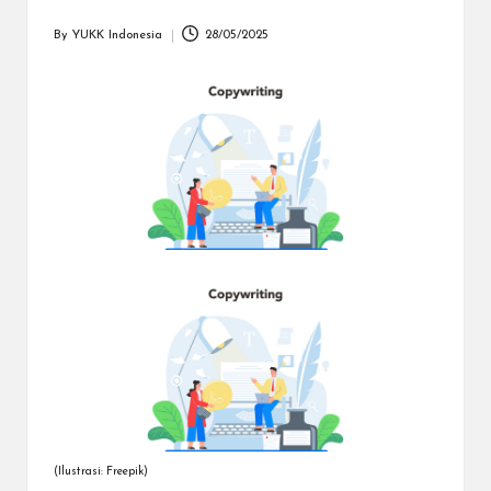
dapat
menerima
By
YUKK Indonesia
28/05/2025
Posted
berbagai
by
metode
pembayaran
dan
mengirim
dana
ke
berbagai
tujuan
dengan
lebih
cepat,
lebih
mudah,
dan
lebih
aman.
(Ilustrasi: Freepik)