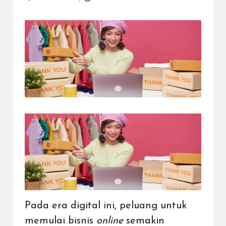
Posted
dapat
by
menerima
berbagai
metode
pembayaran
dan
mengirim
dana
ke
berbagai
tujuan
dengan
lebih
cepat,
lebih
mudah,
dan
lebih
aman.
Pada era digital ini, peluang untuk
memulai bisnis
online
semakin