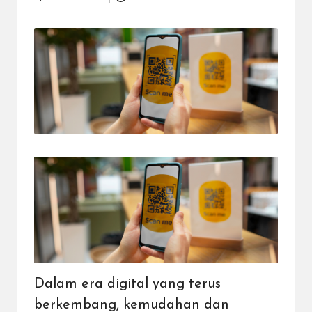
Posted
dapat
by
menerima
berbagai
metode
pembayaran
dan
mengirim
dana
ke
berbagai
tujuan
dengan
lebih
cepat,
lebih
mudah,
dan
lebih
aman.
Dalam era digital yang terus
berkembang, kemudahan dan