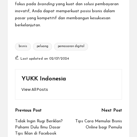
fokus pada
branding
yang kuat dan solusi pembayaran
inovatif, Anda dapat memperkuat posisi bisnis dalam
pasar yang kompetitif dan membangun kesuksesan
berkelanjutan.
Tags:
bisnis
peluang
pemasaran digital
Last updated on 02/07/2024
YUKK Indonesia
View All Posts
Post
Previous Post
Next Post
navigation
Tidak Ingin Rugi Beriklan?
Tips Cara Memulai Bisnis
Pahami Dulu Ilmu Dasar
Online bagi Pemula
Tips Iklan di Facebook