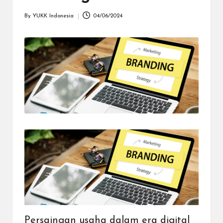
dapat
menerima
By
YUKK Indonesia
04/06/2024
Posted
berbagai
by
metode
pembayaran
dan
mengirim
dana
ke
berbagai
tujuan
dengan
lebih
cepat,
lebih
mudah,
dan
lebih
aman.
Persaingan usaha dalam era digital