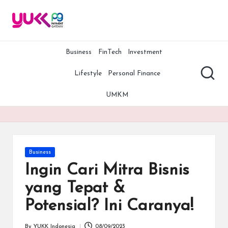
Y
YUKK
Skip
Payment
to
U
Gateway
content
adalah
Business
FinTech
Investment
K
salah
K
satu
Lifestyle
Personal Finance
payment
P
gateway
UMKM
terbaik,
G
termurah,
A
dan
teraman
rt
di
Posted
Business
Indonesia.
ic
in
Ingin Cari Mitra Bisnis
Bersama
le
YUKK
yang Tepat &
Payment
s
Potensial? Ini Caranya!
Gateway,
bisnis
Anda
By
YUKK Indonesia
08/09/2023