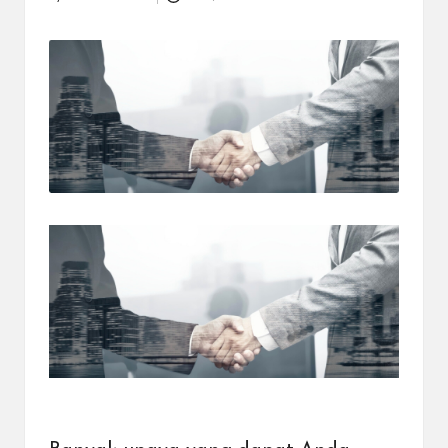
Posted
dapat
by
menerima
berbagai
metode
pembayaran
dan
mengirim
dana
ke
berbagai
tujuan
dengan
lebih
cepat,
lebih
mudah,
dan
lebih
aman.