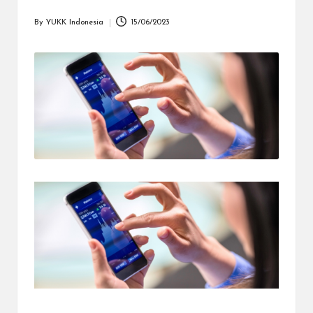
dapat
menerima
By
YUKK Indonesia
15/06/2023
Posted
berbagai
by
metode
pembayaran
dan
mengirim
dana
ke
berbagai
tujuan
dengan
lebih
cepat,
lebih
mudah,
dan
lebih
aman.