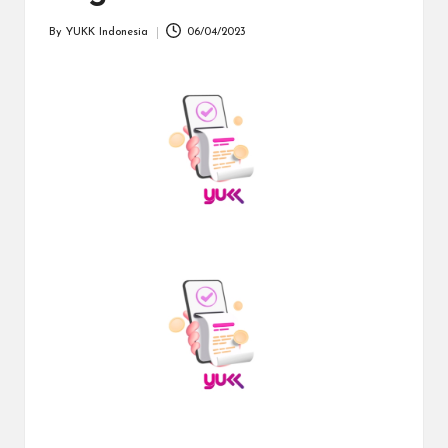
dapat
menerima
By
YUKK Indonesia
06/04/2023
Posted
berbagai
by
metode
pembayaran
dan
mengirim
dana
ke
berbagai
tujuan
dengan
lebih
cepat,
lebih
mudah,
dan
lebih
aman.