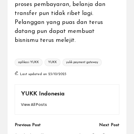
proses pembayaran, belanja dan
transfer pun tidak ribet lagi.
Pelanggan yang puas dan terus
datang pun dapat membuat
bisnismu terus melejit.
Tags:
aplikasi YUKK
YUKK
yukk payment gateway
Last updated on 23/10/2023
YUKK Indonesia
View All Posts
Post
Previous Post
Next Post