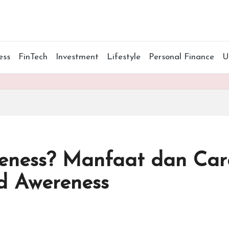
ess
FinTech
Investment
Lifestyle
Personal Finance
eness? Manfaat dan Cara
d Awereness