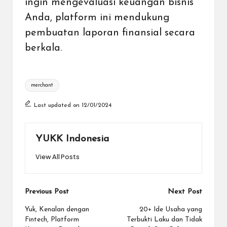
ingin mengevaluasi keuangan bisnis
Anda, platform ini mendukung
pembuatan laporan finansial secara
berkala.
Tags:
merchant
Last updated on 12/01/2024
YUKK Indonesia
View All Posts
Post
Previous Post
Next Post
navigation
Yuk, Kenalan dengan
20+ Ide Usaha yang
Fintech, Platform
Terbukti Laku dan Tidak