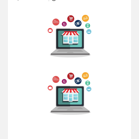
Posted
dapat
by
menerima
berbagai
metode
pembayaran
dan
mengirim
dana
ke
berbagai
tujuan
dengan
lebih
cepat,
lebih
mudah,
dan
lebih
aman.