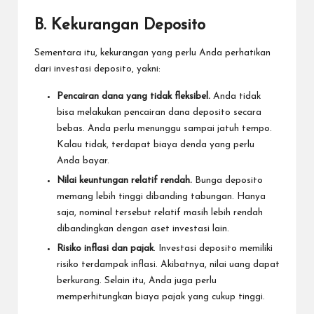
B. Kekurangan Deposito
Sementara itu, kekurangan yang perlu Anda perhatikan
dari investasi deposito, yakni:
Pencairan dana yang tidak fleksibel.
Anda tidak
bisa melakukan pencairan dana deposito secara
bebas. Anda perlu menunggu sampai jatuh tempo.
Kalau tidak, terdapat biaya denda yang perlu
Anda bayar.
Nilai keuntungan relatif rendah.
Bunga deposito
memang lebih tinggi dibanding tabungan. Hanya
saja, nominal tersebut relatif masih lebih rendah
dibandingkan dengan aset investasi lain.
Risiko inflasi dan pajak
. Investasi deposito memiliki
risiko terdampak inflasi. Akibatnya, nilai uang dapat
berkurang. Selain itu, Anda juga perlu
memperhitungkan biaya pajak yang cukup tinggi.