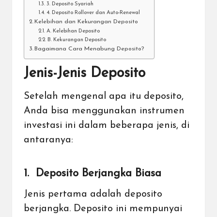
3. Deposito Syariah
4. Deposito Rollover dan Auto-Renewal
Kelebihan dan Kekurangan Deposito
A. Kelebihan Deposito
B. Kekurangan Deposito
Bagaimana Cara Menabung Deposito?
Jenis-Jenis Deposito
Setelah mengenal apa itu deposito,
Anda bisa menggunakan instrumen
investasi ini dalam beberapa jenis, di
antaranya:
1. Deposito Berjangka Biasa
Jenis pertama adalah deposito
berjangka. Deposito ini mempunyai