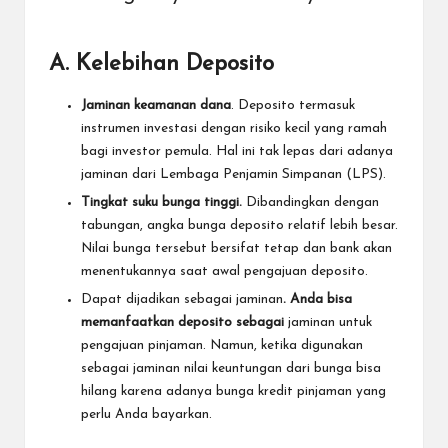
A. Kelebihan Deposito
Jaminan keamanan dana
. Deposito termasuk
instrumen investasi dengan risiko kecil yang ramah
bagi investor pemula. Hal ini tak lepas dari adanya
jaminan dari Lembaga Penjamin Simpanan (LPS).
Tingkat suku bunga tinggi.
Dibandingkan dengan
tabungan, angka bunga deposito relatif lebih besar.
Nilai bunga tersebut bersifat tetap dan bank akan
menentukannya saat awal pengajuan deposito.
Dapat dijadikan sebagai jaminan
. Anda bisa
memanfaatkan deposito sebagai
jaminan untuk
pengajuan pinjaman. Namun, ketika digunakan
sebagai jaminan nilai keuntungan dari bunga bisa
hilang karena adanya bunga kredit pinjaman yang
perlu Anda bayarkan.