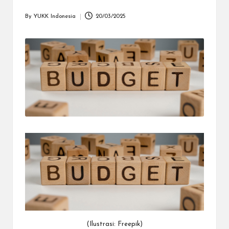
dapat
menerima
By
YUKK Indonesia
20/03/2025
Posted
berbagai
by
metode
pembayaran
dan
mengirim
dana
ke
berbagai
tujuan
dengan
lebih
cepat,
lebih
mudah,
dan
lebih
aman.
(Ilustrasi: Freepik)