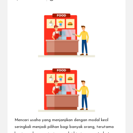
Posted
dapat
by
menerima
berbagai
metode
pembayaran
dan
mengirim
dana
ke
berbagai
tujuan
dengan
lebih
cepat,
lebih
mudah,
dan
lebih
aman.
Mencari usaha yang menjanjikan dengan modal kecil
seringkali menjadi pilihan bagi banyak orang, terutama