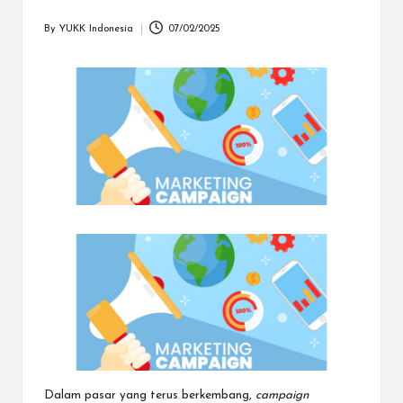
dapat
menerima
By
YUKK Indonesia
07/02/2025
Posted
berbagai
by
metode
pembayaran
dan
mengirim
dana
ke
berbagai
tujuan
dengan
lebih
cepat,
lebih
mudah,
dan
lebih
aman.
Dalam pasar yang terus berkembang,
campaign