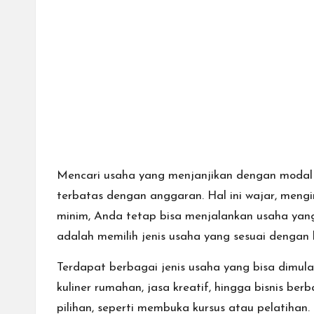
cepat,
lebih
mudah,
dan
lebih
aman.
Mencari usaha yang menjanjikan dengan modal k
terbatas dengan anggaran. Hal ini wajar, meng
minim, Anda tetap bisa menjalankan usaha yang
adalah memilih jenis usaha yang sesuai dengan
Terdapat berbagai jenis usaha yang bisa dimu
kuliner rumahan, jasa kreatif, hingga
bisnis berb
pilihan, seperti membuka kursus atau pelatihan.