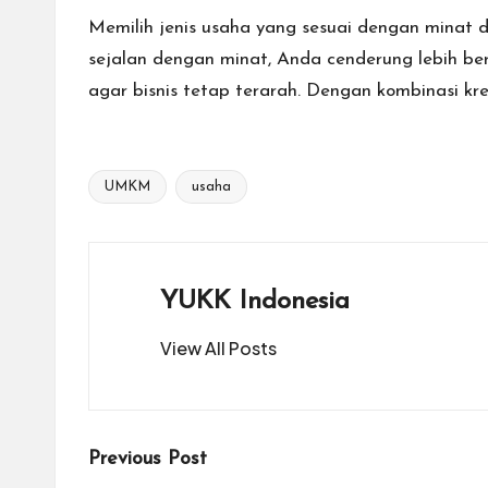
Memilih jenis usaha yang sesuai dengan minat
sejalan dengan minat, Anda cenderung lebih be
agar bisnis tetap terarah. Dengan kombinasi krea
UMKM
usaha
Tags:
YUKK Indonesia
View All Posts
Post
Previous Post