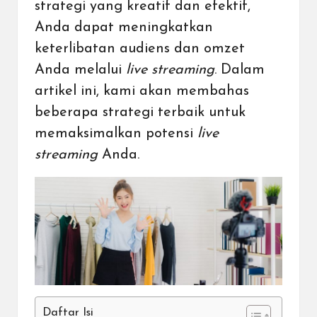
strategi yang kreatif dan efektif,
Anda dapat meningkatkan
keterlibatan audiens dan omzet
Anda melalui
live streaming
. Dalam
artikel ini, kami akan membahas
beberapa strategi terbaik untuk
memaksimalkan potensi
live
streaming
Anda.
Daftar Isi