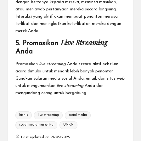
dengan bertanya kepada mereka, meminta masukan,
atau menjawab pertanyaan mereka secara langsung.
Interaksi yang aktif akan membuat penonton merasa
terlibat dan meningkatkan keterlibatan mereka dengan
merek Anda.
Live Streaming
5. Promosikan
Anda
Promosikan
live streaming
Anda secara aktif sebelum
acara dimulai untuk menarik lebih banyak penonton.
Gunakan saluran media sosial Anda, email, dan situs
web
untuk mengumumkan
live streaming
Anda dan
mengundang orang untuk bergabung.
Tags:
bisnis
live streaming
social media
social media marketing
UMKM
Last updated on 21/05/2025