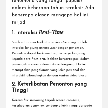
fenomena yang sangat populer
dalam beberapa tahun terakhir. Ada
beberapa alasan mengapa hal ini
terjadi:
Real-Time
1. Interaksi
Salah satu daya tarik utama
live streaming
adalah
interaksi langsung antara
host
dengan penonton.
Penonton dapat berkomentar, bertanya langsung
kepada para
host
, atau bahkan berpartisipasi dalam
pemungutan suara selama siaran langsung. Hal ini
menciptakan pengalaman yang lebih personal dan
interaktif dibandingkan dengan konten video biasa.
2. Keterlibatan Penonton yang
Tinggi
Karena
live streaming
terjadi secara
real-time
,
keterlibatan penonton cenderung lebih tinggi daripada