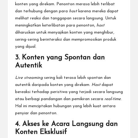
konten yang direkam. Penonton merasa lebih terlibat
dan terhubung dengan para
host
karena mereka dapat
melihat reaksi dan tanggapan secara langsung. Untuk
meningkatkan keterlibatan para penonton,
host
diharuskan untuk menyajikan konten yang menghibur,
sering-sering berinteraksi dan mempromosikan produk
yang dijual.
3. Konten yang Spontan dan
Autentik
Live streaming
sering kali terasa lebih spontan dan
autentik daripada konten yang direkam.
Host
dapat
bereaksi terhadap peristiwa yang terjadi secara langsung
atau berbagi pandangan dan pemikiran secara
real-time
.
Hal ini menciptakan hubungan yang lebih kuat antara
penyiar dan penonton.
4. Akses ke Acara Langsung dan
Konten Eksklusif