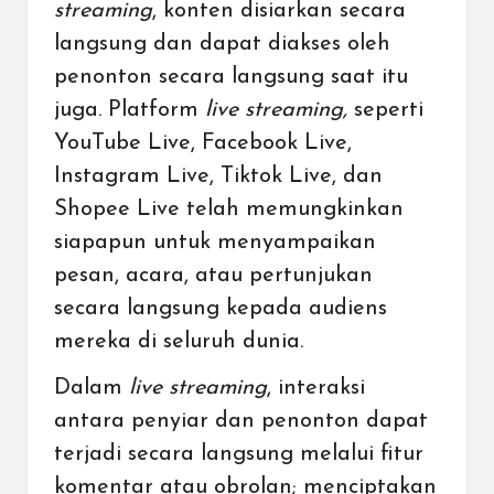
streaming
, konten disiarkan secara
langsung dan dapat diakses oleh
penonton secara langsung saat itu
juga. Platform
live streaming,
seperti
YouTube Live, Facebook Live,
Instagram Live
, Tiktok Live, dan
Shopee Live telah memungkinkan
siapapun untuk menyampaikan
pesan, acara, atau pertunjukan
secara langsung kepada audiens
mereka di seluruh dunia.
Dalam
live streaming
, interaksi
antara penyiar dan penonton dapat
terjadi secara langsung melalui fitur
komentar atau obrolan; menciptakan