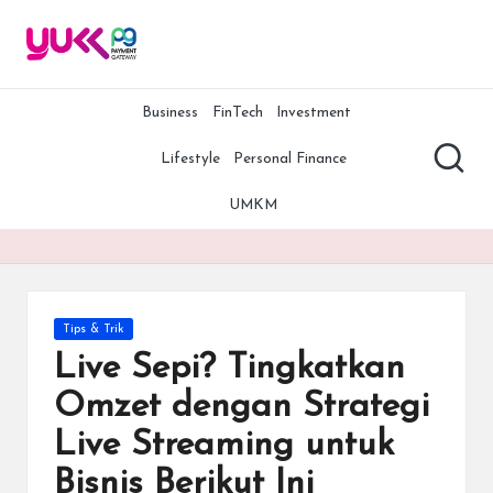
Y
YUKK
Skip
Payment
to
U
Gateway
content
adalah
Business
FinTech
Investment
K
salah
K
satu
Lifestyle
Personal Finance
payment
P
gateway
UMKM
terbaik,
G
termurah,
A
dan
teraman
rt
di
Posted
Tips & Trik
Indonesia.
ic
in
Live Sepi? Tingkatkan
Bersama
le
YUKK
Omzet dengan Strategi
Payment
s
Live Streaming untuk
Gateway,
bisnis
Bisnis Berikut Ini
Anda