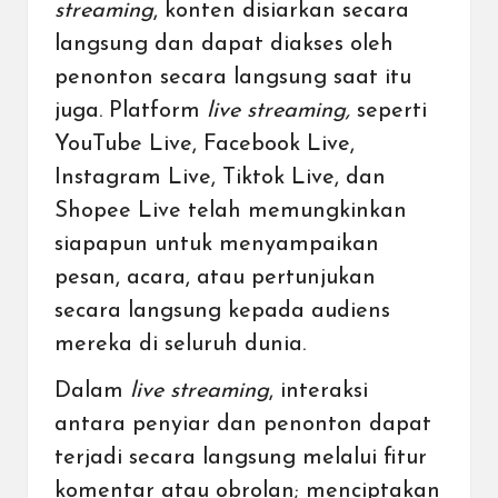
streaming
, konten disiarkan secara
langsung dan dapat diakses oleh
penonton secara langsung saat itu
juga. Platform
live streaming,
seperti
YouTube Live, Facebook Live,
Instagram Live
, Tiktok Live, dan
Shopee Live telah memungkinkan
siapapun untuk menyampaikan
pesan, acara, atau pertunjukan
secara langsung kepada audiens
mereka di seluruh dunia.
Dalam
live streaming
, interaksi
antara penyiar dan penonton dapat
terjadi secara langsung melalui fitur
komentar atau obrolan; menciptakan