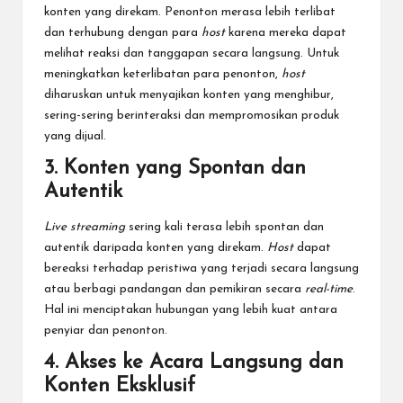
konten yang direkam. Penonton merasa lebih terlibat
dan terhubung dengan para
host
karena mereka dapat
melihat reaksi dan tanggapan secara langsung. Untuk
meningkatkan keterlibatan para penonton,
host
diharuskan untuk menyajikan konten yang menghibur,
sering-sering berinteraksi dan mempromosikan produk
yang dijual.
3. Konten yang Spontan dan
Autentik
Live streaming
sering kali terasa lebih spontan dan
autentik daripada konten yang direkam.
Host
dapat
bereaksi terhadap peristiwa yang terjadi secara langsung
atau berbagi pandangan dan pemikiran secara
real-time
.
Hal ini menciptakan hubungan yang lebih kuat antara
penyiar dan penonton.
4. Akses ke Acara Langsung dan
Konten Eksklusif