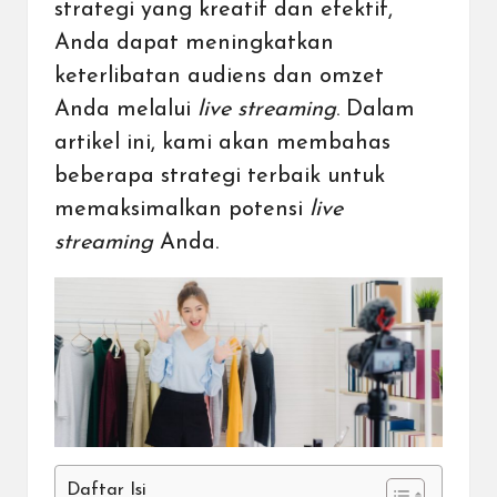
strategi yang kreatif dan efektif,
Anda dapat meningkatkan
keterlibatan audiens dan omzet
Anda melalui
live streaming
. Dalam
artikel ini, kami akan membahas
beberapa strategi terbaik untuk
memaksimalkan potensi
live
streaming
Anda.
Daftar Isi