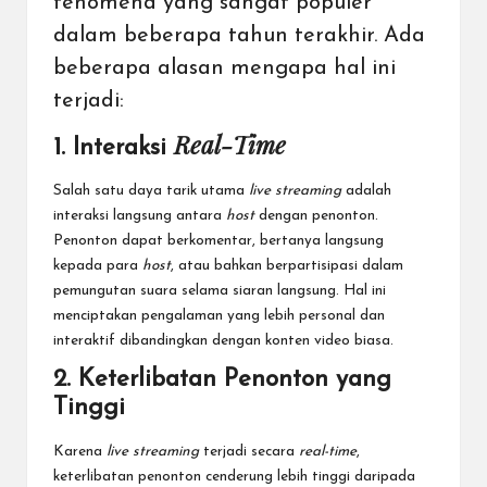
fenomena yang sangat populer
dalam beberapa tahun terakhir. Ada
beberapa alasan mengapa hal ini
terjadi:
Real-Time
1. Interaksi
Salah satu daya tarik utama
live streaming
adalah
interaksi langsung antara
host
dengan penonton.
Penonton dapat berkomentar, bertanya langsung
kepada para
host
, atau bahkan berpartisipasi dalam
pemungutan suara selama siaran langsung. Hal ini
menciptakan pengalaman yang lebih personal dan
interaktif dibandingkan dengan konten video biasa.
2. Keterlibatan Penonton yang
Tinggi
Karena
live streaming
terjadi secara
real-time
,
keterlibatan penonton cenderung lebih tinggi daripada