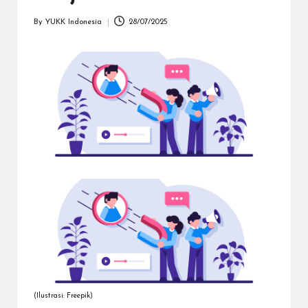
dapat
menerima
By
YUKK Indonesia
28/07/2025
Posted
berbagai
by
metode
pembayaran
dan
mengirim
dana
ke
berbagai
tujuan
dengan
lebih
cepat,
lebih
mudah,
dan
lebih
aman.
(Ilustrasi: Freepik)