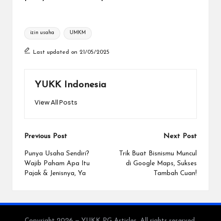
Tags:
izin usaha
UMKM
Last updated on 21/05/2025
YUKK Indonesia
View All Posts
Post
Previous Post
Next Post
navigation
Punya Usaha Sendiri?
Trik Buat Bisnismu Muncul
Wajib Paham Apa Itu
di Google Maps, Sukses
Pajak & Jenisnya, Ya
Tambah Cuan!
Copyright 2026 — YUKK PG Articles. All rights reserved.