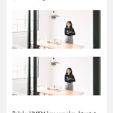
Posted
dapat
by
menerima
berbagai
metode
pembayaran
dan
mengirim
dana
ke
berbagai
tujuan
dengan
lebih
cepat,
lebih
mudah,
dan
lebih
aman.