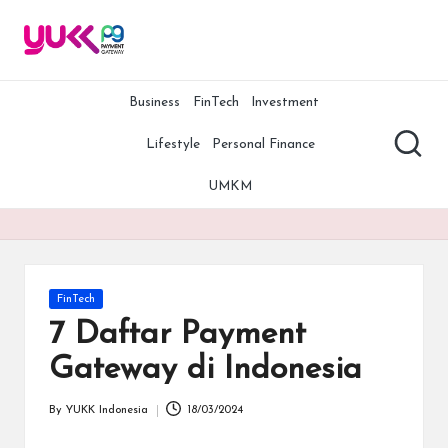
Y
YUKK
Skip
Payment
to
U
Gateway
content
adalah
Business
FinTech
Investment
K
salah
K
satu
Lifestyle
Personal Finance
payment
P
gateway
UMKM
terbaik,
G
termurah,
A
dan
teraman
rt
di
Posted
FinTech
Indonesia.
ic
in
7 Daftar Payment
Bersama
le
YUKK
Gateway di Indonesia
Payment
s
Gateway,
By
YUKK Indonesia
18/03/2024
bisnis
Posted
Anda
by