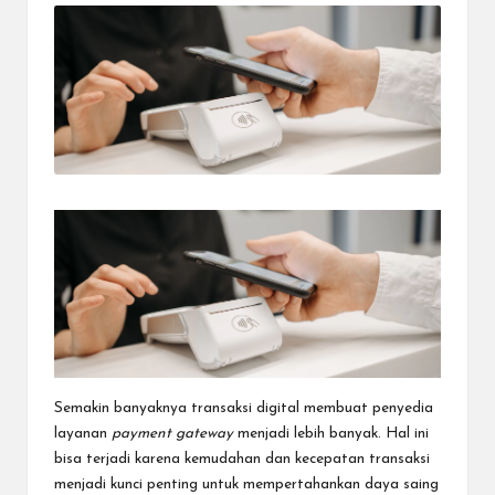
dapat
menerima
berbagai
metode
pembayaran
dan
mengirim
dana
ke
berbagai
tujuan
dengan
lebih
cepat,
lebih
mudah,
dan
lebih
Semakin banyaknya transaksi digital membuat penyedia
aman.
layanan
payment gateway
menjadi lebih banyak. Hal ini
bisa terjadi karena kemudahan dan kecepatan transaksi
menjadi kunci penting untuk mempertahankan daya saing