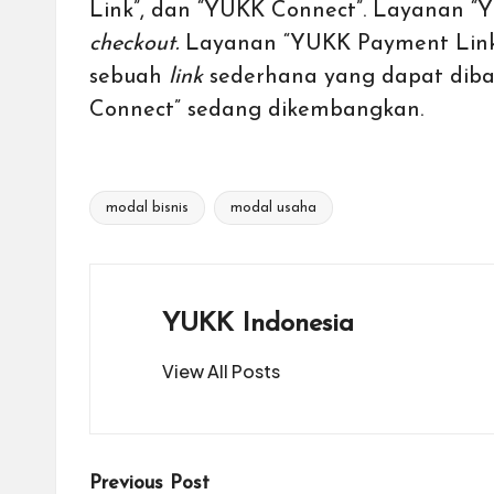
Link
”, dan “YUKK Connect”. Layanan 
checkout
.
Layanan “YUKK Payment Link
sebuah
link
sederhana yang dapat dibag
Connect” sedang dikembangkan.
modal bisnis
modal usaha
Tags:
YUKK Indonesia
View All Posts
Post
Previous Post