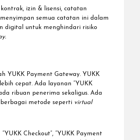
trak, izin & lisensi, catatan
k menyimpan semua catatan ini dalam
 digital untuk menghindari risiko
y.
alah YUKK
Payment Gateway
. YUKK
bih cepat. Ada layanan “
YUKK
a ribuan penerima sekaligus. Ada
 berbagai metode
seperti
virtual
 “
YUKK Checkout
”, “
YUKK Payment