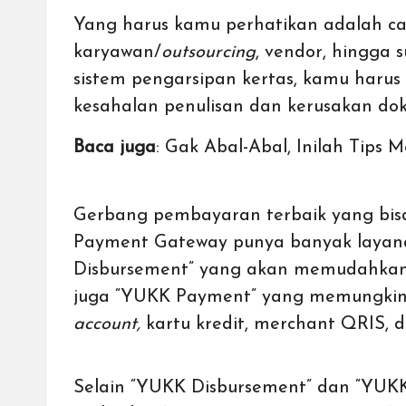
Yang harus kamu perhatikan adalah cat
karyawan/
outsourcing
, vendor, hingga 
sistem pengarsipan kertas, kamu harus 
kesahalan penulisan dan kerusakan d
Baca juga
:
Gak Abal-Abal, Inilah Tips
Gerbang pembayaran terbaik yang bi
Payment Gateway punya banyak layana
Disbursement
” yang akan memudahkan
juga “
YUKK Payment
” yang memungki
account
,
kartu kredit,
merchant QRIS
, 
Selain “YUKK Disbursement” dan “YUK