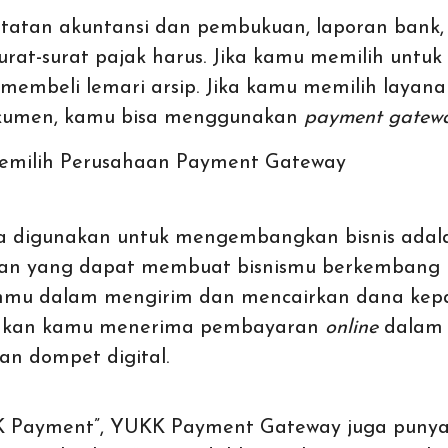
atan akuntansi dan pembukuan, laporan bank, kon
surat-surat
pajak
harus. Jika kamu memilih untu
membeli lemari arsip. Jika kamu memilih layanan
okumen, kamu bisa menggunakan
payment gatewa
 Memilih Perusahaan Payment Gateway
sa digunakan untuk mengembangkan bisnis ad
n yang dapat membuat bisnismu berkembang le
mu dalam mengirim dan mencairkan dana kepad
nkan kamu menerima
pembayaran
online
dalam
dan
dompet digital
.
K Payment”, YUKK Payment Gateway juga punya