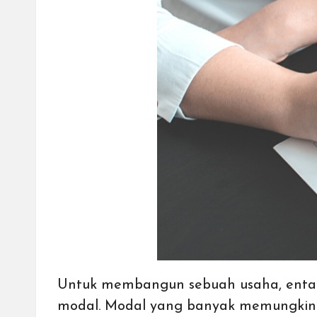
cepat,
lebih
mudah,
dan
lebih
aman.
Untuk membangun sebuah usaha, entah i
modal. Modal yang banyak memungkink