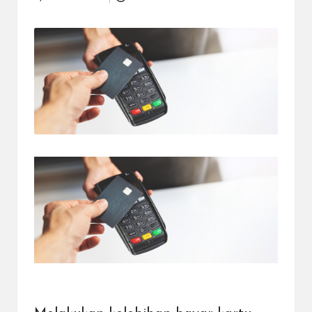
Posted
dapat
by
menerima
berbagai
metode
pembayaran
dan
mengirim
dana
ke
berbagai
tujuan
dengan
lebih
cepat,
lebih
mudah,
dan
lebih
aman.