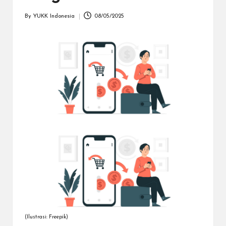
dapat
menerima
By
YUKK Indonesia
08/05/2025
Posted
berbagai
by
metode
pembayaran
dan
mengirim
dana
ke
berbagai
tujuan
dengan
lebih
cepat,
lebih
mudah,
dan
lebih
aman.
(Ilustrasi: Freepik)