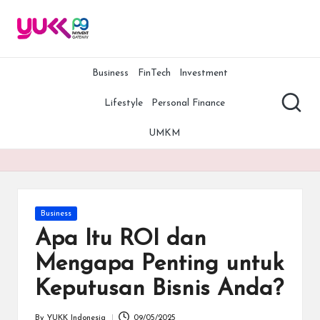
Y
YUKK
Skip
Payment
to
U
Gateway
content
adalah
Business
FinTech
Investment
K
salah
K
satu
Lifestyle
Personal Finance
payment
P
gateway
UMKM
terbaik,
G
termurah,
A
dan
teraman
rt
di
Posted
Business
Indonesia.
ic
in
Apa Itu ROI dan
Bersama
le
YUKK
Mengapa Penting untuk
Payment
s
Keputusan Bisnis Anda?
Gateway,
bisnis
Anda
By
YUKK Indonesia
09/05/2025