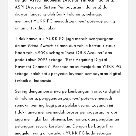
dengan Aftech Indonesia (Asosiasi Fintech Indonesia),
ASPI (Asosiasi Sistem Pembayaran Indonesia) dan
diawasi langsung oleh Bank Indonesia, sehingga
membuat YUKK PG menjadi
payment gateway
paling
aman untuk digunakan.
Tidak hanya itu, YUKK PG juga meraih penghargaan
dalam
Prima Awards
selama dua tahun berturut-turut.
Pada tahun 2024 sebagai “Best QRIS Acquirer” dan
pada tahun 2025 sebagai
“Best Acquiring Digital
Payment Channels”
. Pencapaian ini menjadikan YUKK PG
sebagai salah satu penyedia layanan pembayaran digital
terbaik di Indonesia.
Seiring dengan pesatnya perkembangan transaksi digital
di Indonesia, penggunaan
payment gateway
menjadi
semakin penting bagi para pelaku usaha. Layanan ini
tidak hanya mempermudah proses pembayaran, tetapi
juga meningkatkan efisiensi, keamanan, dan pengalaman
pelanggan secara keseluruhan. Dengan berbagai fitur
unggulan yang ditawarkan, YUKK PG hadir sebagai