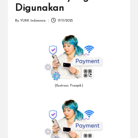
dapat
Digunakan
menerima
berbagai
By
YUKK Indonesia
17/11/2025
metode
Posted
pembayaran
by
dan
mengirim
dana
ke
berbagai
tujuan
dengan
lebih
(Ilustrasi: Freepik)
cepat,
lebih
mudah,
dan
lebih
aman.