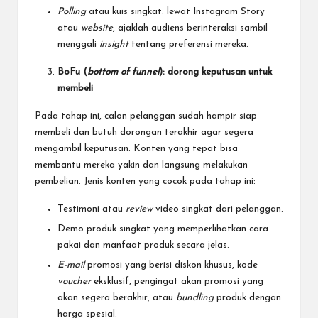
Polling
atau kuis singkat: lewat Instagram Story
atau
website
, ajaklah audiens berinteraksi sambil
menggali
insight
tentang preferensi mereka.
BoFu (
bottom of funnel
): dorong keputusan untuk
membeli
Pada tahap ini, calon pelanggan sudah hampir siap
membeli dan butuh dorongan terakhir agar segera
mengambil keputusan. Konten yang tepat bisa
membantu mereka yakin dan langsung melakukan
pembelian. Jenis konten yang cocok pada tahap ini:
Testimoni atau
review
video singkat dari pelanggan.
Demo produk singkat yang memperlihatkan cara
pakai dan manfaat produk secara jelas.
E-mail
promosi yang berisi diskon khusus, kode
voucher
eksklusif, pengingat akan promosi yang
akan segera berakhir, atau
bundling
produk dengan
harga spesial.