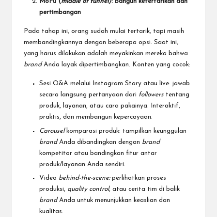
MoFu (
middle of funnel)
: bangun ketertarikan dan
pertimbangan
Pada tahap ini, orang sudah mulai tertarik, tapi masih
membandingkannya dengan beberapa opsi. Saat ini,
yang harus dilakukan adalah meyakinkan mereka bahwa
brand
Anda layak dipertimbangkan. Konten yang cocok:
Sesi Q&A melalui Instagram Story atau live: jawab
secara langsung pertanyaan dari
followers
tentang
produk, layanan, atau cara pakainya. Interaktif,
praktis, dan membangun kepercayaan.
Carousel
komparasi produk: tampilkan keunggulan
brand
Anda dibandingkan dengan
brand
kompetitor atau bandingkan fitur antar
produk/layanan Anda sendiri.
Video
behind-the-scene:
perlihatkan proses
produksi,
quality control
, atau cerita tim di balik
brand
Anda untuk menunjukkan keaslian dan
kualitas.