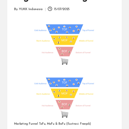
dapat
menerima
By
YUKK Indonesia
15/07/2025
Posted
berbagai
by
metode
pembayaran
dan
mengirim
dana
ke
berbagai
tujuan
dengan
lebih
cepat,
lebih
mudah,
dan
lebih
aman.
Marketing Funnel ToFu, MoFu & BoFu (Ilustrasi: Freepik)