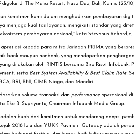
5
digelar di The Mulia Resort, Nusa Dua, Bali, Kamis (23/10)
s dan komitmen kami dalam menghadirkan pembayaran digit
ya menjaga kualitas layanan, mengikuti standar yang dit
 ekosistem pembayaran nasional,” kata Stevanus Rahardja,
k apresiasi kepada para mitra Jaringan PRIMA yang berpre
baik bank maupun nonbank, yang mendapatkan penghargaan
 yang dilakukan oleh RINTIS bersama Biro Riset Infobank. P
yment, serta
Best System Availability & Best Claim Rate
. S
BCA, BRI, BNI, CIMB Niaga, dan Mandiri.
dasarkan volume transaksi dan
performance
operasional d
kata Eko B. Supriyanto, Chairman Infobank Media Group.
i adalah buah dari komitmen untuk mendorong adopsi pem
sejak 2018 lalu dan YUKK Payment Gateway adalah perwuj