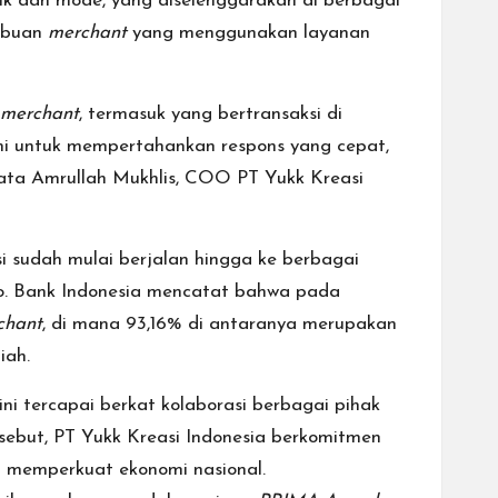
sik dan mode, yang diselenggarakan di berbagai
ribuan
merchant
yang menggunakan layanan
merchant
, termasuk yang bertransaksi di
i untuk mempertahankan respons yang cepat,
kata Amrullah Mukhlis, COO PT Yukk Kreasi
si sudah mulai berjalan hingga ke berbagai
o.
Bank Indonesia
mencatat bahwa pada
hant
, di mana 93,16% di antaranya merupakan
iah.
i tercapai berkat kolaborasi berbagai pihak
rsebut, PT Yukk Kreasi Indonesia berkomitmen
 memperkuat ekonomi nasional.