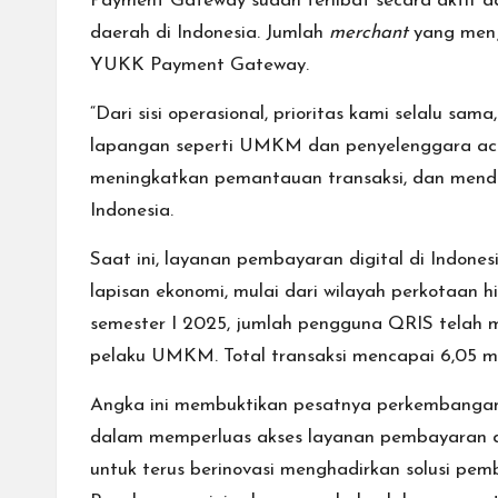
Payment Gateway sudah terlibat secara aktif d
daerah di Indonesia. Jumlah
merchant
yang menj
YUKK Payment Gateway.
“Dari sisi operasional, prioritas kami selalu sa
lapangan seperti UMKM dan penyelenggara aca
meningkatkan pemantauan transaksi, dan mendor
Indonesia.
Saat ini, layanan pembayaran digital di Indone
lapisan ekonomi, mulai dari wilayah perkotaan 
semester I 2025, jumlah pengguna QRIS telah me
pelaku UMKM. Total transaksi mencapai 6,05 mili
Angka ini membuktikan pesatnya perkembangan e
dalam memperluas akses layanan pembayaran digi
untuk terus berinovasi menghadirkan solusi 