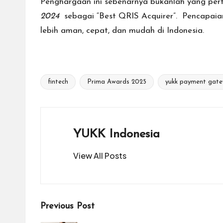
Penghargaan ini sebenarnya bukanlah yang per
2024
sebagai “Best QRIS Acquirer”. Pencapaian
lebih aman, cepat, dan mudah di Indonesia.
fintech
Prima Awards 2025
yukk payment gat
Tags:
YUKK Indonesia
View All Posts
Post
Previous Post