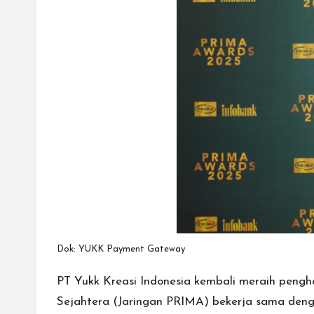
cepat,
lebih
mudah,
dan
lebih
aman.
Dok: YUKK Payment Gateway
PT Yukk Kreasi Indonesia kembali meraih pen
Sejahtera (Jaringan PRIMA) bekerja sama deng