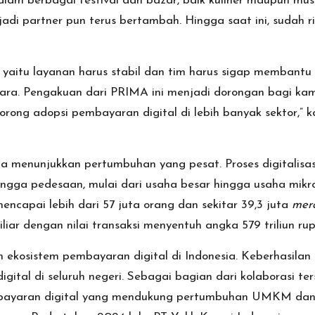
alam berbagai festival dan bazar, baik kuliner maupun mu
adi partner pun terus bertambah. Hingga saat ini, sudah 
ma, yaitu layanan harus stabil dan tim harus sigap membantu
ra. Pengakuan dari PRIMA ini menjadi dorongan bagi kam
ong adopsi pembayaran digital di lebih banyak sektor,” 
sia menunjukkan pertumbuhan yang pesat. Proses digitalisa
hingga pedesaan, mulai dari usaha besar hingga usaha mikr
ncapai lebih dari 57 juta orang dan sekitar 39,3 juta
merc
ar dengan nilai transaksi menyentuh angka 579 triliun rup
kosistem pembayaran digital di Indonesia. Keberhasilan in
tal di seluruh negeri. Sebagai bagian dari kolaborasi te
pembayaran digital yang mendukung pertumbuhan UMKM dan