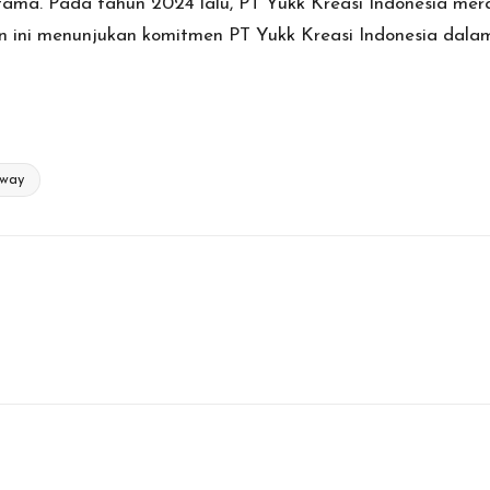
tama. Pada tahun 2024 lalu,
PT Yukk Kreasi Indonesia
mera
 ini menunjukan komitmen PT Yukk Kreasi Indonesia dalam
eway