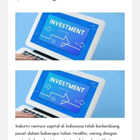
Posted
dapat
by
menerima
berbagai
metode
pembayaran
dan
mengirim
dana
ke
berbagai
tujuan
dengan
lebih
cepat,
lebih
mudah,
dan
lebih
aman.
Industri venture capital di Indonesia telah berkembang
pesat dalam beberapa tahun terakhir, seiring dengan