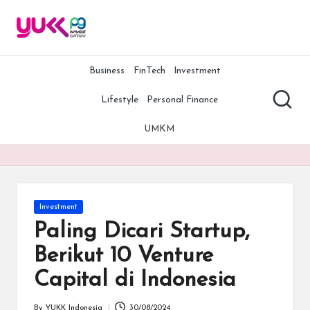
Y
YUKK
Skip
Payment
to
U
Gateway
content
adalah
Business
FinTech
Investment
K
salah
K
satu
Lifestyle
Personal Finance
payment
P
gateway
UMKM
terbaik,
G
termurah,
A
dan
teraman
rt
di
Posted
Investment
Indonesia.
ic
in
Paling Dicari Startup,
Bersama
le
YUKK
Berikut 10 Venture
Payment
s
Capital di Indonesia
Gateway,
bisnis
Anda
By
YUKK Indonesia
30/08/2024