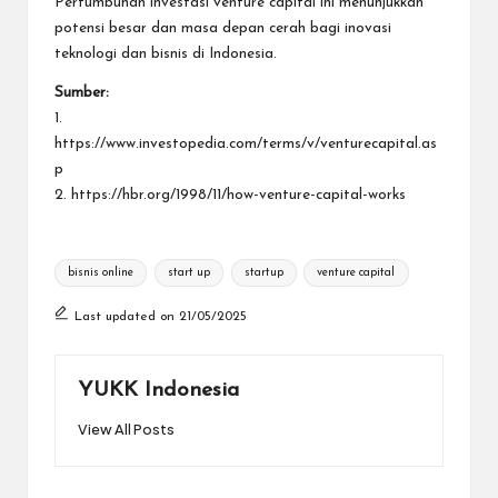
Pertumbuhan investasi venture capital ini menunjukkan
potensi besar dan masa depan cerah bagi inovasi
teknologi dan bisnis di Indonesia.
Sumber:
1.
https://www.investopedia.com/terms/v/venturecapital.as
p
2.
https://hbr.org/1998/11/how-venture-capital-works
Tags:
bisnis online
start up
startup
venture capital
Last updated on 21/05/2025
YUKK Indonesia
View All Posts