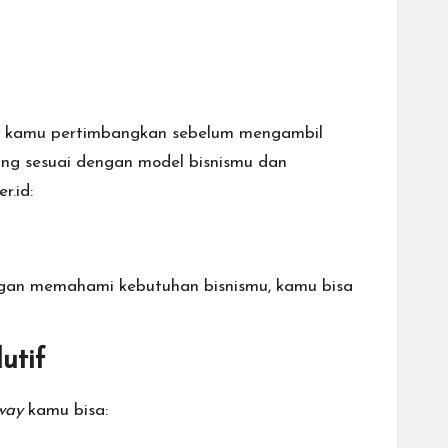
lu kamu pertimbangkan sebelum mengambil
ling sesuai dengan model bisnismu dan
r.id
:
engan memahami kebutuhan bisnismu, kamu bisa
utif
way
kamu bisa: