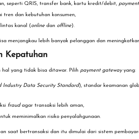
seperti QRIS, transfer bank, kartu kredit/debit,
payment 
i tren dan kebutuhan konsumen,
intas kanal (
online
dan
offline
).
sa menjangkau lebih banyak pelanggan dan meningkatkan 
an Kepatuhan
hal yang tidak bisa ditawar. Pilih
payment gateway
yang:
 Industry Data Security Standard
), standar keamanan glo
ksi
fraud
agar transaksi lebih aman,
ntuk meminimalkan risiko penyalahgunaan.
n saat bertransaksi dan itu dimulai dari sistem pembayara