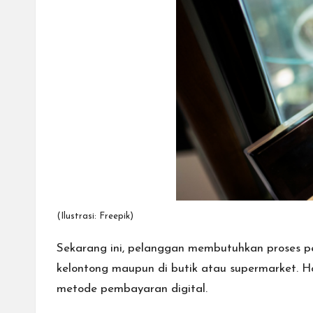
cepat,
lebih
mudah,
dan
lebih
aman.
(Ilustrasi: Freepik)
Sekarang ini, pelanggan membutuhkan proses pe
kelontong maupun di butik atau supermarket. H
metode pembayaran digital.