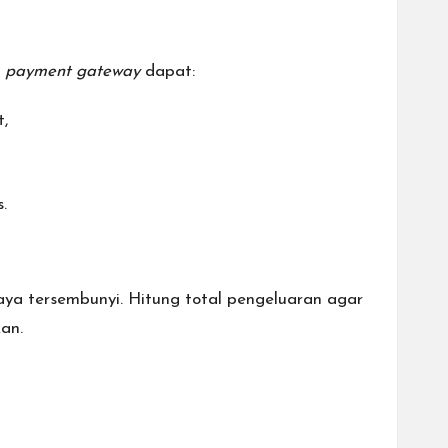
n
payment gateway
dapat:
t,
.
ya tersembunyi. Hitung total pengeluaran agar
an.