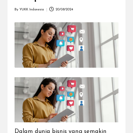
dapat
menerima
By
YUKK Indonesia
20/08/2024
Posted
berbagai
by
metode
pembayaran
dan
mengirim
dana
ke
berbagai
tujuan
dengan
lebih
cepat,
lebih
mudah,
dan
lebih
aman.
Dalam dunia bisnis yang semakin