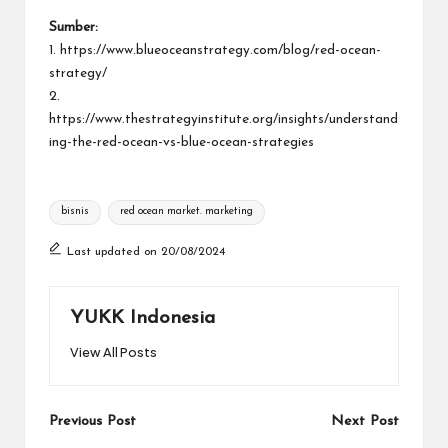
Sumber:
1.
https://www.blueoceanstrategy.com/blog/red-ocean-
strategy/
2.
https://www.thestrategyinstitute.org/insights/understand
ing-the-red-ocean-vs-blue-ocean-strategies
Tags:
bisnis
red ocean market. marketing
Last updated on 20/08/2024
YUKK Indonesia
View All Posts
Post
Previous Post
Next Post