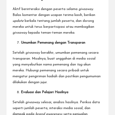
Aktif berinteraksi dengan peserta selama
giveaway
.
Balas komentar dengan ucapan terima kasih, berikan
update
berkala tentang jumlah peserta, dan dorong
mereka untuk terus berpartisipasi atau membagikan
giveaway
kepada teman-teman mereka.
Umumkan Pemenang dengan Transparan
Setelah
giveaway
berakhir, umumkan pemenang secara
transparan. Misalnya, buat unggahan di media sosial
yang menyebutkan nama pemenang dan
tag
akun
mereka. Hubungi pemenang secara pribadi untuk
mengatur pengiriman hadiah dan pastikan pengumuman
dilakukan dengan jujur.
Evaluasi dan Pelajari Hasilnya
Setelah
giveaway
selesai, analisis hasilnya. Periksa data
seperti jumlah peserta, interaksi media sosial, dan
dampak pada
brand awareness
serta penjualan.