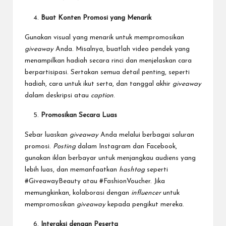
Buat Konten Promosi yang Menarik
Gunakan visual yang menarik untuk mempromosikan
giveaway
Anda. Misalnya, buatlah video pendek yang
menampilkan hadiah secara rinci dan menjelaskan cara
berpartisipasi. Sertakan semua detail penting, seperti
hadiah, cara untuk ikut serta, dan tanggal akhir
giveaway
dalam deskripsi atau
caption
.
Promosikan Secara Luas
Sebar luaskan
giveaway
Anda melalui berbagai saluran
promosi.
Posting
dalam Instagram dan Facebook,
gunakan iklan berbayar untuk menjangkau
audiens yang
lebih luas, dan memanfaatkan
hashtag
seperti
#GiveawayBeauty atau #FashionVoucher. Jika
memungkinkan, kolaborasi dengan
influencer
untuk
mempromosikan
giveaway
kepada pengikut mereka.
Interaksi dengan Peserta