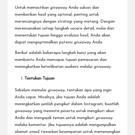
Untuk memastikan
giveaway
Anda sukses dan
memberikan hasil yang optimal, penting untuk
merancangnya dengan strategi yang matang. Dengan
merencanakan setiap langkah secara detail, mulai dari
menentukan tujuan hingga evaluasi hasil, Anda akan
dapat mengoptimalkan potensi
giveaway
Anda.
Berikut adalah beberapa langkah kunci yang akan
membantu Anda mencapai tujuan pemasaran dan
meningkatkan keterlibatan audiens melalui
giveaway
.
Tentukan Tujuan
Sebelum memulai
giveaway
, tentukan apa yang ingin
Anda capai. Misalnya, jika tujuan Anda adalah
meningkatkan jumlah pengikut dalam
Instagram
, buatlah
giveaway
yang meminta peserta untuk mengikuti akun
Anda dan mengajak teman untuk mengikuti
giveaway
melalui komentar. Jika tujuannya adalah mengumpulkan
alamat
email
, tawarkan kesempatan untuk memenangkan