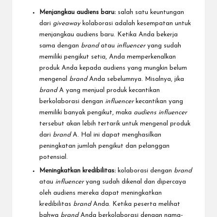
Menjangkau audiens baru:
salah satu keuntungan
dari
giveaway
kolaborasi adalah kesempatan untuk
menjangkau audiens baru. Ketika Anda bekerja
sama dengan
brand
atau
influencer
yang sudah
memiliki pengikut setia, Anda memperkenalkan
produk Anda kepada audiens yang mungkin belum
mengenal
brand
Anda sebelumnya. Misalnya, jika
brand
A yang menjual produk kecantikan
berkolaborasi dengan
influencer
kecantikan yang
memiliki banyak pengikut, maka
audiens influencer
tersebut akan lebih tertarik untuk mengenal produk
dari
brand
A. Hal ini dapat menghasilkan
peningkatan jumlah pengikut dan pelanggan
potensial.
Meningkatkan kredibilitas:
kolaborasi dengan
brand
atau
influencer
yang sudah dikenal dan dipercaya
oleh
audiens mereka dapat meningkatkan
kredibilitas
brand
Anda. Ketika peserta melihat
bahwa
brand
Anda berkolaborasi dengan nama-