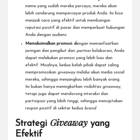
nama yang sudah mereka percaya, mereka akan
lebih cenderung mempercayai produk Anda. Ini bisa
menjadi cara yang efektif untuk membangun
reputasi positif di pasar dan memperkuat hubungan
Anda dengan
audiens.
Memaksimalkan promosi: d
engan memanfaatkan
jaringan dan pengikut dari
partner
kolaborasi, Anda
dapat melakukan promosi yang lebih luas dan
efektif. Misalnya, kedua belah pihak dapat saling
mempromosikan
giveaway
melalui akun media sosial
mereka, sehingga menjangkau lebih banyak orang.
Ini bukan hanya meningkatkan visibilitas
giveaway,
tetapi juga dapat mendorong interaksi dan
partisipasi yang lebih tinggi, sehingga menciptakan
respon positif di sekitar kedua
brand
.
Giveaway
Strategi
yang
Efektif