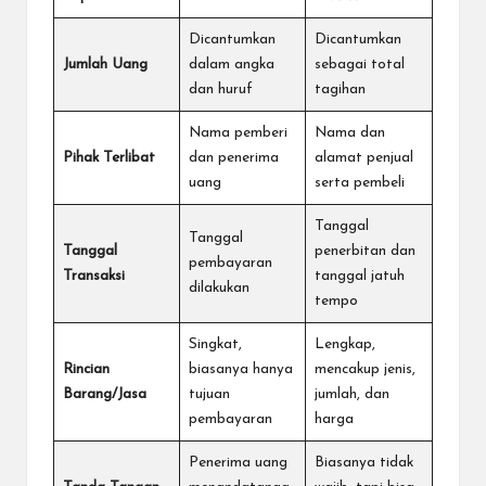
Dicantumkan
Dicantumkan
Jumlah Uang
dalam angka
sebagai total
dan huruf
tagihan
Nama pemberi
Nama dan
Pihak Terlibat
dan penerima
alamat penjual
uang
serta pembeli
Tanggal
Tanggal
Tanggal
penerbitan dan
pembayaran
Transaksi
tanggal jatuh
dilakukan
tempo
Singkat,
Lengkap,
Rincian
biasanya hanya
mencakup jenis,
Barang/Jasa
tujuan
jumlah, dan
pembayaran
harga
Penerima uang
Biasanya tidak