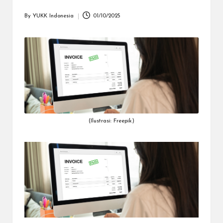
dapat
menerima
By
YUKK Indonesia
01/10/2025
Posted
berbagai
by
metode
pembayaran
dan
mengirim
dana
ke
berbagai
tujuan
dengan
(Ilustrasi: Freepik)
lebih
cepat,
lebih
mudah,
dan
lebih
aman.